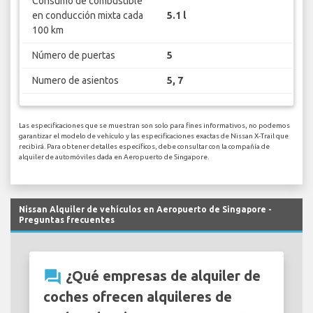
Consumo de combustible
en conducción mixta cada
5.1 l
100 km
Número de puertas
5
Numero de asientos
5, 7
Las especificaciones que se muestran son solo para fines informativos, no podemos
garantizar el modelo de vehículo y las especificaciones exactas de Nissan X-Trail que
recibirá. Para obtener detalles específicos, debe consultar con la compañía de
alquiler de automóviles dada en Aeropuerto de Singapore.
Nissan Alquiler de vehículos en Aeropuerto de Singapore -
Preguntas frecuentes
question_answer
¿Qué empresas de alquiler de
coches ofrecen alquileres de