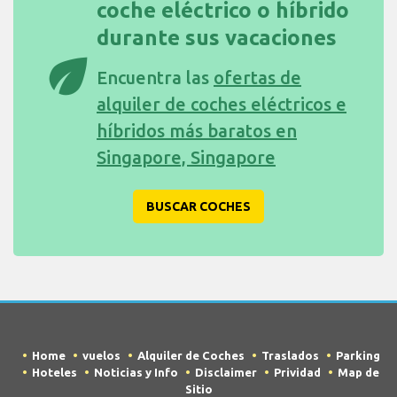
coche eléctrico o híbrido
durante sus vacaciones
eco
Encuentra las
ofertas de
alquiler de coches eléctricos e
híbridos más baratos en
Singapore, Singapore
BUSCAR COCHES
Home
vuelos
Alquiler de Coches
Traslados
Parking
Hoteles
Noticias y Info
Disclaimer
Prividad
Map de
Sitio