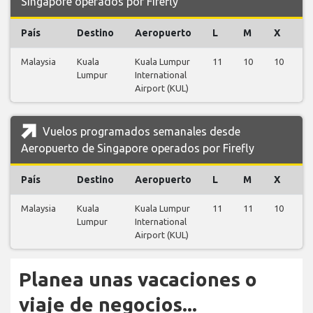
Singapore operados por Firefly
País
Destino
Aeropuerto
L
M
X
J
Malaysia
Kuala
Kuala Lumpur
11
10
10
9
Lumpur
International
Airport (KUL)
Vuelos programados semanales desde
Aeropuerto de Singapore operados por Firefly
País
Destino
Aeropuerto
L
M
X
J
Malaysia
Kuala
Kuala Lumpur
11
11
10
9
Lumpur
International
Airport (KUL)
Planea unas vacaciones o
viaje de negocios...