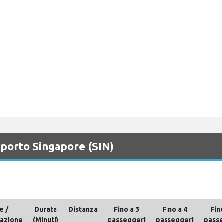
oporto Singapore (SIN)
e /
Durata
Distanza
Fino a 3
Fino a 4
Fin
nazione
(Minuti)
passeggeri
passeggeri
pass