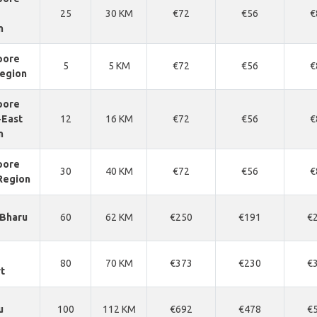
25
30 KM
€72
€56
€
n
pore
5
5 KM
€72
€56
€
Region
pore
-East
12
16 KM
€72
€56
€
n
pore
30
40 KM
€72
€56
€
Region
 Bharu
60
62 KM
€250
€191
€
80
70 KM
€373
€230
€
t
u
100
112 KM
€692
€478
€