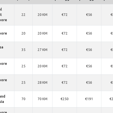
l
ct
22
20 KM
€72
€56
€
pore
pore
20
20 KM
€72
€56
€
sa
35
27 KM
€72
€56
€
pore
25
20 KM
€72
€56
€
pore
25
28 KM
€72
€56
€
and
70
70 KM
€250
€191
€
sia
pore