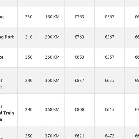
ng
230
180 KM
€763
€567
€
ng Port
210
200 KM
€763
€567
€
ca
250
260 KM
€653
€557
€
r
240
360 KM
€827
€635
€
t
r
240
368 KM
€808
€615
€
l Train
n
250
370 KM
€621
€472
€