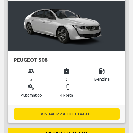
PEUGEOT 508
group
business_center
local_gas_station
5
5
Benzina
miscellaneous_services
login
Automatico
4 Porta
VISUALIZZA I DETTAGLI...