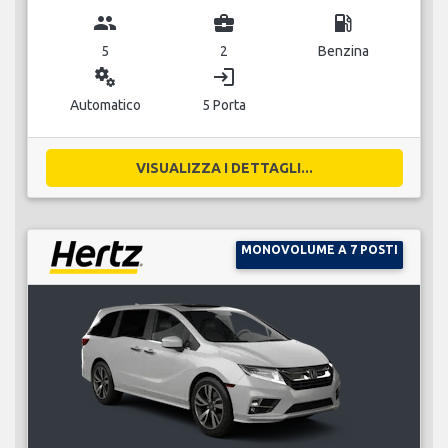
group
business_center
local_gas_station
5
2
Benzina
miscellaneous_services
login
Automatico
5 Porta
VISUALIZZA I DETTAGLI...
MONOVOLUME A 7 POSTI