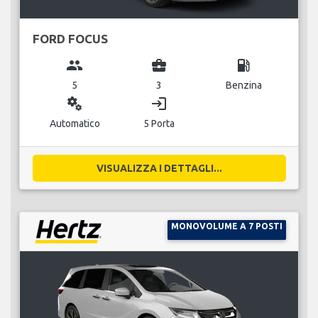
FORD FOCUS
group
business_center
local_gas_station
5
3
Benzina
miscellaneous_services
login
Automatico
5 Porta
VISUALIZZA I DETTAGLI...
MONOVOLUME A 7 POSTI