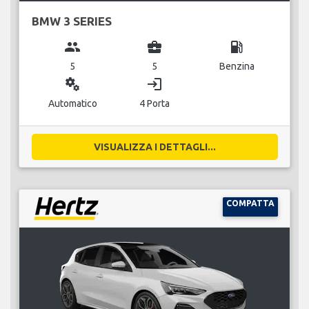
BMW 3 SERIES
group
business_center
local_gas_station
5
5
Benzina
miscellaneous_services
login
Automatico
4 Porta
VISUALIZZA I DETTAGLI...
COMPATTA