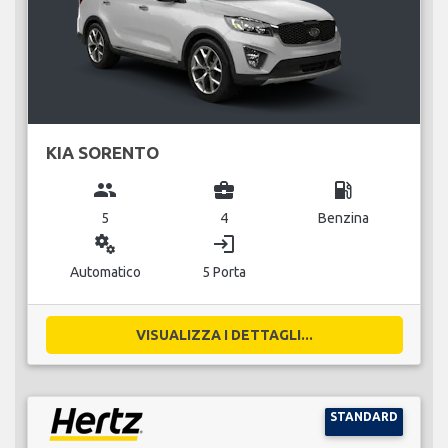
KIA SORENTO
group
business_center
local_gas_station
5
4
Benzina
miscellaneous_services
login
Automatico
5 Porta
VISUALIZZA I DETTAGLI...
STANDARD