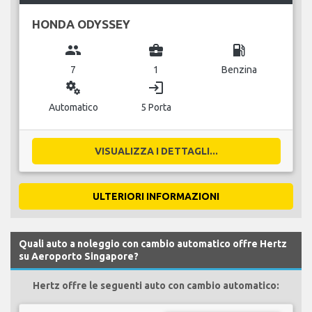
HONDA ODYSSEY
group
business_center
local_gas_station
7
1
Benzina
miscellaneous_services
login
Automatico
5 Porta
VISUALIZZA I DETTAGLI...
ULTERIORI INFORMAZIONI
Quali auto a noleggio con cambio automatico offre Hertz
su Aeroporto Singapore?
Hertz offre le seguenti auto con cambio automatico: