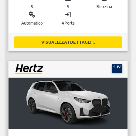
5
5
Benzina
miscellaneous_services
login
Automatico
4 Porta
VISUALIZZA I DETTAGLI...
SUV