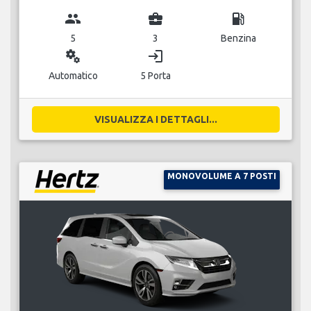
group
business_center
local_gas_station
5
3
Benzina
miscellaneous_services
login
Automatico
5 Porta
VISUALIZZA I DETTAGLI...
MONOVOLUME A 7 POSTI