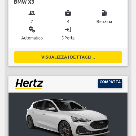
BMW X3
group
business_center
local_gas_station
7
4
Benzina
miscellaneous_services
login
Automatico
5 Porta
VISUALIZZA I DETTAGLI...
COMPATTA