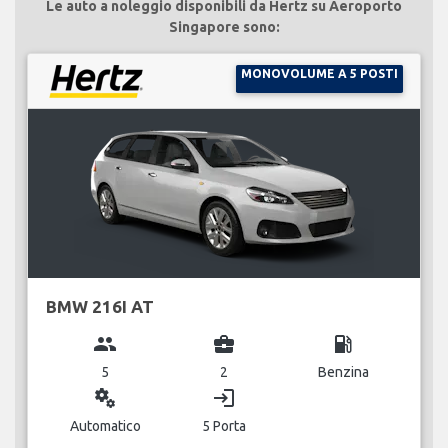
Le auto a noleggio disponibili da Hertz su Aeroporto
Singapore sono:
MONOVOLUME A 5 POSTI
BMW 216I AT
group
business_center
local_gas_station
5
2
Benzina
miscellaneous_services
login
Automatico
5 Porta