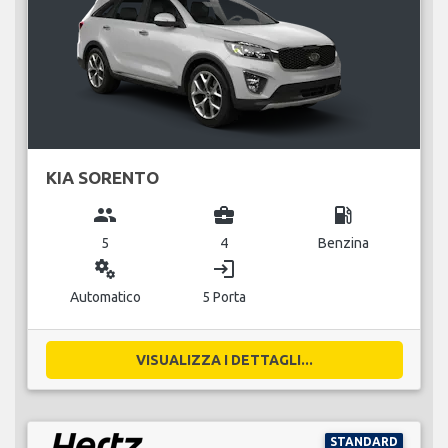
KIA SORENTO
group
business_center
local_gas_station
5
4
Benzina
miscellaneous_services
login
Automatico
5 Porta
VISUALIZZA I DETTAGLI...
STANDARD