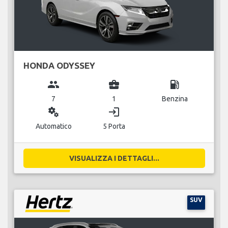
HONDA ODYSSEY
group
business_center
local_gas_station
7
1
Benzina
miscellaneous_services
login
Automatico
5 Porta
VISUALIZZA I DETTAGLI...
SUV