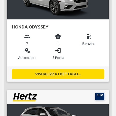
HONDA ODYSSEY
group
business_center
local_gas_station
7
1
Benzina
miscellaneous_services
login
Automatico
5 Porta
VISUALIZZA I DETTAGLI...
SUV