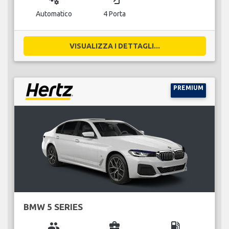
Automatico
4 Porta
VISUALIZZA I DETTAGLI...
PREMIUM
BMW 5 SERIES
group
business_center
local_gas_station