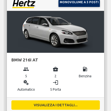
MONOVOLUME A 5 POSTI
BMW 216I AT
group
business_center
local_gas_station
5
2
Benzina
miscellaneous_services
login
Automatico
5 Porta
VISUALIZZA I DETTAGLI...