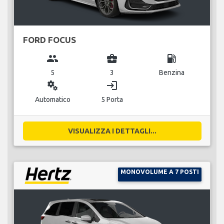
FORD FOCUS
group
business_center
local_gas_station
5
3
Benzina
miscellaneous_services
login
Automatico
5 Porta
VISUALIZZA I DETTAGLI...
MONOVOLUME A 7 POSTI