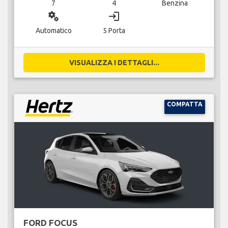
7
4
Benzina
miscellaneous_services
login
Automatico
5 Porta
VISUALIZZA I DETTAGLI...
COMPATTA
FORD FOCUS