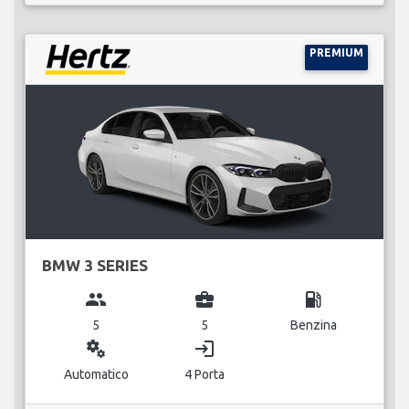
PREMIUM
BMW 3 SERIES
group
business_center
local_gas_station
5
5
Benzina
miscellaneous_services
login
Automatico
4 Porta