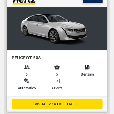
PEUGEOT 508
group
business_center
local_gas_station
5
5
Benzina
miscellaneous_services
login
Automatico
4 Porta
VISUALIZZA I DETTAGLI...