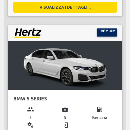
VISUALIZZA I DETTAGLI...
PREMIUM
BMW 5 SERIES
group
business_center
local_gas_station
5
5
Benzina
miscellaneous_services
login