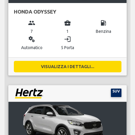
HONDA ODYSSEY
group
business_center
local_gas_station
7
1
Benzina
miscellaneous_services
login
Automatico
5 Porta
VISUALIZZA I DETTAGLI...
SUV