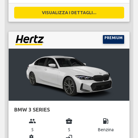
VISUALIZZA I DETTAGLI...
PREMIUM
BMW 3 SERIES
group
business_center
local_gas_station
5
5
Benzina
miscellaneous_services
login