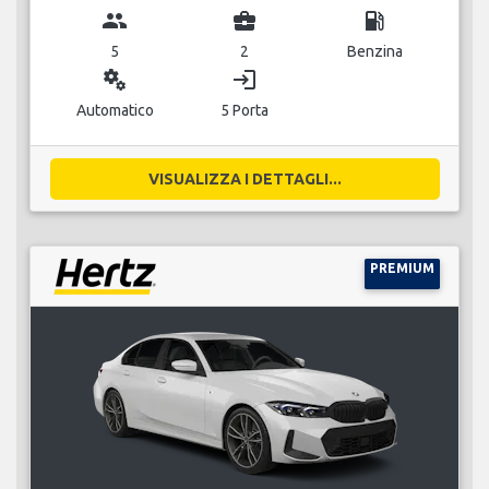
group
business_center
local_gas_station
5
2
Benzina
miscellaneous_services
login
Automatico
5 Porta
VISUALIZZA I DETTAGLI...
PREMIUM