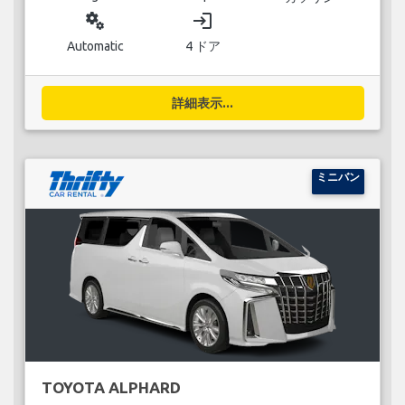
miscellaneous_services
login
Automatic
4 ドア
詳細表示...
ミニバン
TOYOTA ALPHARD