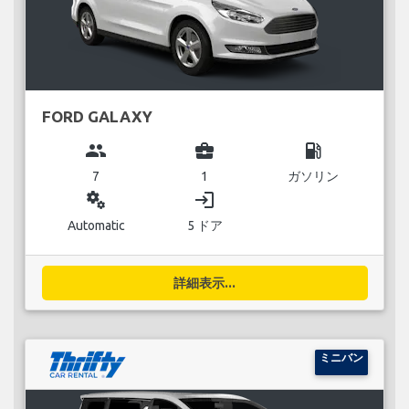
FORD GALAXY
group
business_center
local_gas_station
7
1
ガソリン
miscellaneous_services
login
Automatic
5 ドア
詳細表示...
ミニバン