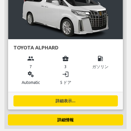
TOYOTA ALPHARD
group
business_center
local_gas_station
7
3
ガソリン
miscellaneous_services
login
Automatic
5 ドア
詳細表示...
詳細情報