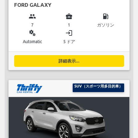
FORD GALAXY
group
business_center
local_gas_station
7
1
ガソリン
miscellaneous_services
login
Automatic
5 ドア
詳細表示...
SUV（スポーツ用多目的車）