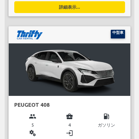
詳細表示...
中型車
PEUGEOT 408
group
business_center
local_gas_station
5
4
ガソリン
miscellaneous_services
login