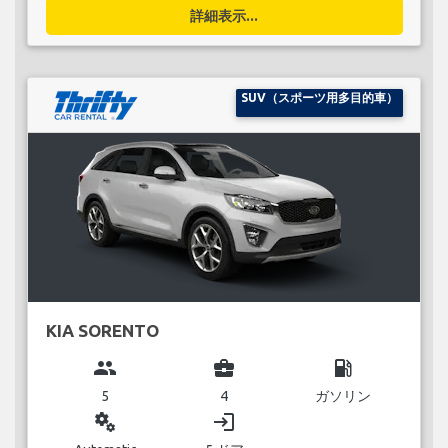
詳細表示...
SUV（スポーツ用多目的車）
KIA SORENTO
group
business_center
local_gas_station
5
4
ガソリン
miscellaneous_services
login