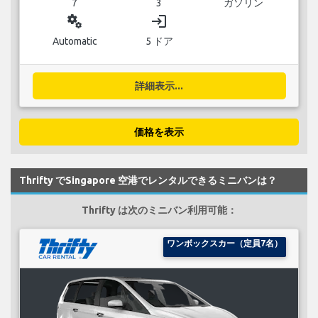
7
3
ガソリン
miscellaneous_services
login
Automatic
5 ドア
詳細表示...
価格を表示
Thrifty でSingapore 空港でレンタルできるミニバンは？
Thrifty は次のミニバン利用可能：
ワンボックスカー（定員7名）