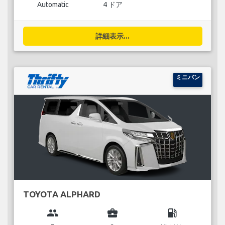
Automatic
4 ドア
詳細表示...
ミニバン
TOYOTA ALPHARD
group
business_center
local_gas_station