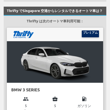
Thrifty でSingapore 空港からレンタルできるオートマ車は？
Thrifty は次のオートマ車利用可能：
プレミアム
BMW 3 SERIES
group
business_center
local_gas_station
5
5
ガソリン