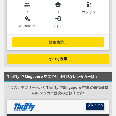
group
business_center
local_gas_station
7
3
ガソリン
miscellaneous_services
login
Automatic
5 ドア
詳細表示...
すべて表示
Thrifty で Singapore 空港で利用可能なレンタカーは：
1つのカテゴリー当たりThrifty でSingapore 空港 の最低価格
のレンタカーは次のとおりです:
プレミアム