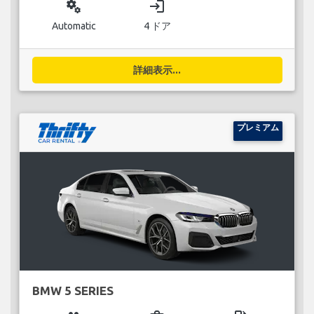
miscellaneous_services
login
Automatic
4 ドア
詳細表示...
プレミアム
BMW 5 SERIES