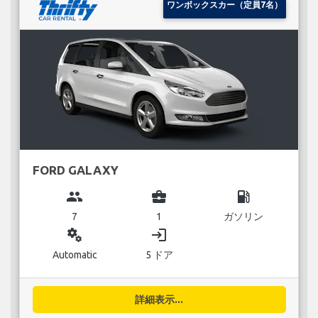
ワンボックスカー（定員7名）
FORD GALAXY
group
business_center
local_gas_station
7
1
ガソリン
miscellaneous_services
login
Automatic
5 ドア
詳細表示...