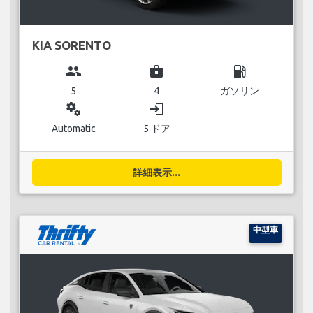
KIA SORENTO
group
business_center
local_gas_station
5
4
ガソリン
miscellaneous_services
login
Automatic
5 ドア
詳細表示...
中型車