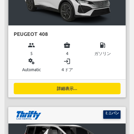
PEUGEOT 408
group
business_center
local_gas_station
5
4
ガソリン
miscellaneous_services
login
Automatic
4 ドア
詳細表示...
ミニバン