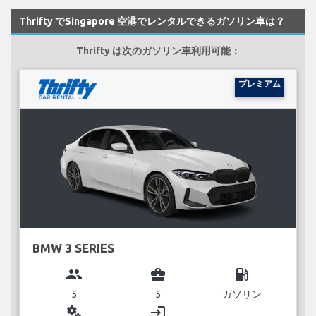
Thrifty でSingapore 空港でレンタルできるガソリン車は？
Thrifty は次のガソリン車利用可能：
プレミアム
BMW 3 SERIES
group
business_center
local_gas_station
5
5
ガソリン
miscellaneous_services
login