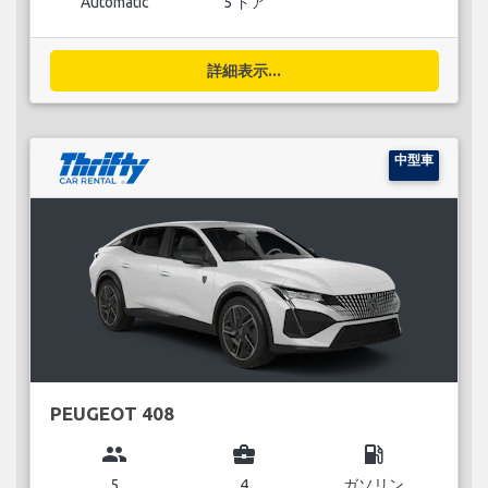
Automatic
5 ドア
詳細表示...
中型車
PEUGEOT 408
group
business_center
local_gas_station
5
4
ガソリン