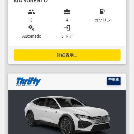
KIA SORENTO
group
business_center
local_gas_station
5
4
ガソリン
miscellaneous_services
login
Automatic
5 ドア
詳細表示...
中型車