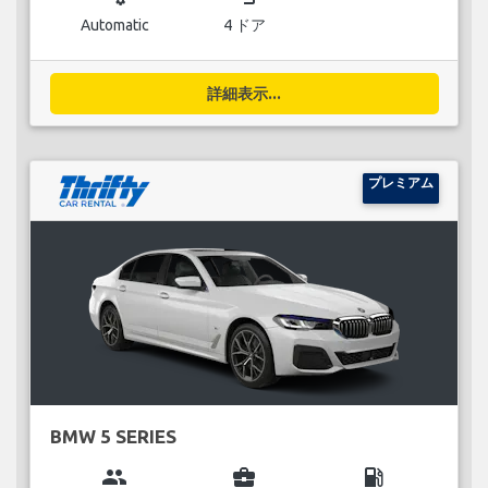
Automatic
4 ドア
詳細表示...
プレミアム
BMW 5 SERIES
group
business_center
local_gas_station