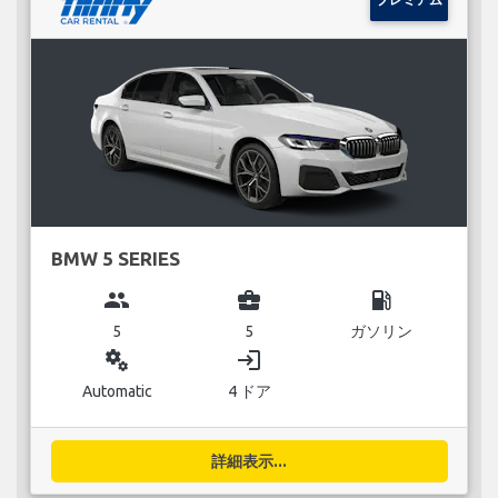
BMW 5 SERIES
group
business_center
local_gas_station
5
5
ガソリン
miscellaneous_services
login
Automatic
4 ドア
詳細表示...