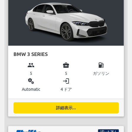
BMW 3 SERIES
group
business_center
local_gas_station
5
5
ガソリン
miscellaneous_services
login
Automatic
4 ドア
詳細表示...
プレミアム