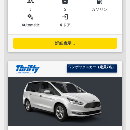
group
business_center
local_gas_station
5
5
ガソリン
miscellaneous_services
login
Automatic
4 ドア
詳細表示...
ワンボックスカー（定員7名）