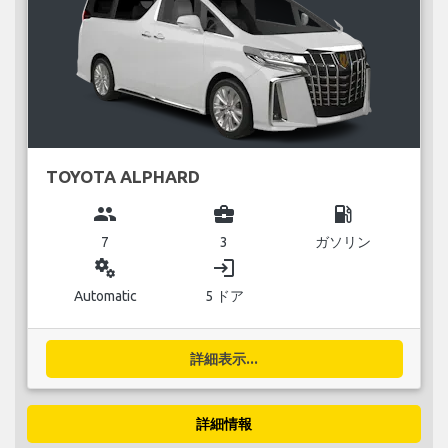
TOYOTA ALPHARD
group
business_center
local_gas_station
7
3
ガソリン
miscellaneous_services
login
Automatic
5 ドア
詳細表示...
詳細情報