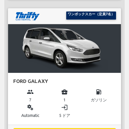
ワンボックスカー（定員7名）
FORD GALAXY
group
business_center
local_gas_station
7
1
ガソリン
miscellaneous_services
login
Automatic
5 ドア