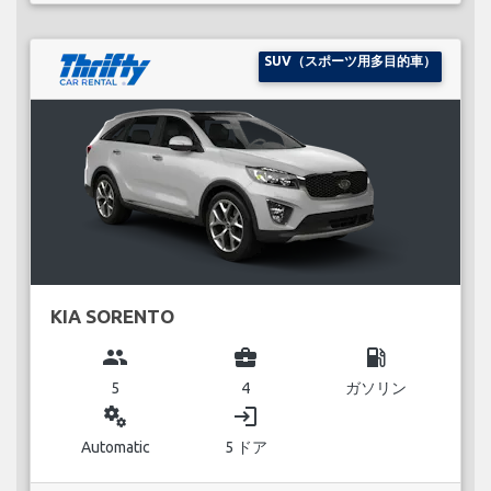
SUV（スポーツ用多目的車）
KIA SORENTO
group
business_center
local_gas_station
5
4
ガソリン
miscellaneous_services
login
Automatic
5 ドア