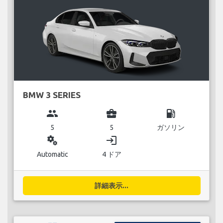
BMW 3 SERIES
group
business_center
local_gas_station
5
5
ガソリン
miscellaneous_services
login
Automatic
4 ドア
詳細表示...