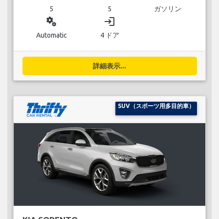
5
5
ガソリン
miscellaneous_services
login
Automatic
4 ドア
詳細表示...
SUV（スポーツ用多目的車）