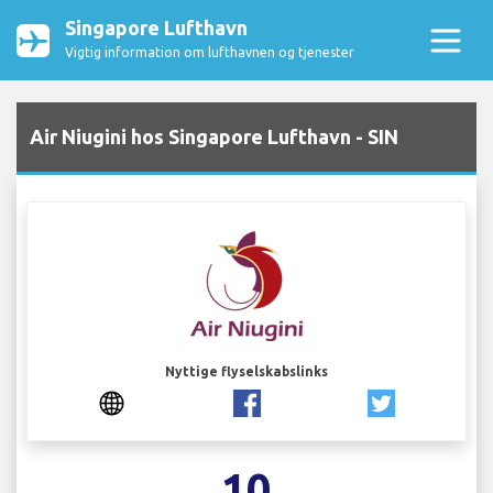
Singapore Lufthavn
Vigtig information om lufthavnen og tjenester
Air Niugini hos Singapore Lufthavn - SIN
Nyttige flyselskabslinks
10