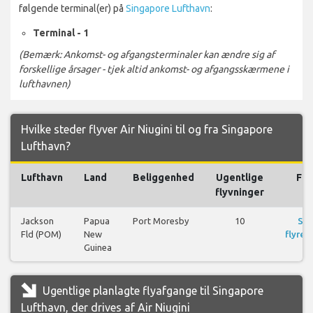
følgende terminal(er) på
Singapore Lufthavn
:
Terminal - 1
(Bemærk: Ankomst- og afgangsterminaler kan ændre sig af
forskellige årsager - tjek altid ankomst- og afgangsskærmene i
lufthavnen)
Hvilke steder flyver Air Niugini til og fra Singapore
Lufthavn?
Lufthavn
Land
Beliggenhed
Ugentlige
Fly
flyvninger
Jackson
Papua
Port Moresby
10
Se
Fld (POM)
New
flyrej
Guinea
Ugentlige planlagte flyafgange til Singapore
Lufthavn, der drives af Air Niugini