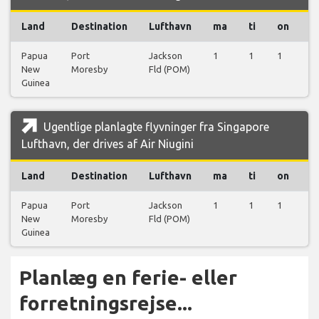
Land
Destination
Lufthavn
ma
ti
on
t
Papua
Port
Jackson
1
1
1
1
New
Moresby
Fld (POM)
Guinea
Ugentlige planlagte flyvninger fra Singapore
Lufthavn, der drives af Air Niugini
Land
Destination
Lufthavn
ma
ti
on
t
Papua
Port
Jackson
1
1
1
1
New
Moresby
Fld (POM)
Guinea
Planlæg en ferie- eller
forretningsrejse...