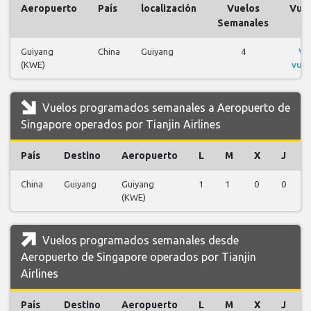
Aeropuerto
País
localización
Vuelos
Vue
Semanales
Guiyang
China
Guiyang
4
Ve
(KWE)
vuel
Vuelos programados semanales a Aeropuerto de
Singapore operados por Tianjin Airlines
País
Destino
Aeropuerto
L
M
X
J
China
Guiyang
Guiyang
1
1
0
0
(KWE)
Vuelos programados semanales desde
Aeropuerto de Singapore operados por Tianjin
Airlines
País
Destino
Aeropuerto
L
M
X
J