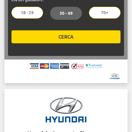
18 - 29
70+
30 - 69
CERCA