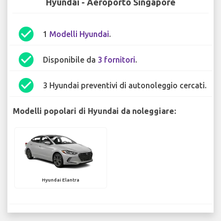
Hyundai - Aeroporto Singapore
check_circle
1
Modelli Hyundai
.
check_circle
Disponibile da
3 fornitori
.
check_circle
3 Hyundai preventivi di autonoleggio cercati.
Modelli popolari di Hyundai da noleggiare:
Hyundai Elantra