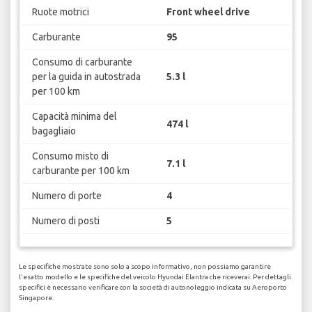
Ruote motrici
Front wheel drive
Carburante
95
Consumo di carburante
per la guida in autostrada
5.3 l
per 100 km
Capacità minima del
474 l
bagagliaio
Consumo misto di
7.1 l
carburante per 100 km
Numero di porte
4
Numero di posti
5
Le specifiche mostrate sono solo a scopo informativo, non possiamo garantire
l'esatto modello e le specifiche del veicolo Hyundai Elantra che riceverai. Per dettagli
specifici è necessario verificare con la società di autonoleggio indicata su Aeroporto
Singapore.