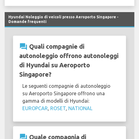
Hyundai Noleggio di veicoli presso Aeroporto Singapore -
Domande frequenti
question_answer
Quali compagnie di
autonoleggio offrono autonoleggi
di Hyundai su Aeroporto
Singapore?
Le seguenti compagnie di autonoleggio
su Aeroporto Singapore offrono una
gamma di modelli di Hyundai:
EUROPCAR
,
ROSET
,
NATIONAL
question_answer
Quale compagnia di