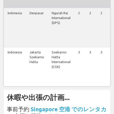
Indonesia
Denpasar
Ngurah Rai
2
2
2
2
International
(DPS)
Indonesia
Jakarta
Soekarno-
3
3
3
3
Soekarno
Hatta
Hatta
International
(CGK)
休暇や出張の計画...
事前予約
Singapore 空港 でのレンタカ