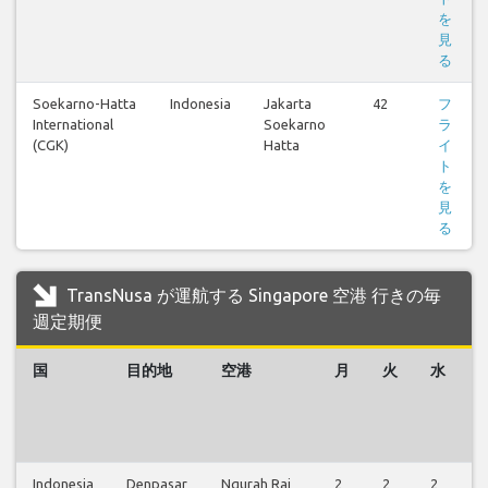
を
見
る
Soekarno-Hatta
Indonesia
Jakarta
42
フ
International
Soekarno
ラ
(CGK)
Hatta
イ
ト
を
見
る
TransNusa が運航する Singapore 空港 行きの毎
週定期便
国
目的地
空港
月
火
水
Indonesia
Denpasar
Ngurah Rai
2
2
2
2