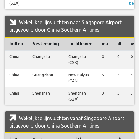
(SZX)
beki
Wekelijkse lijnvluchten naar Singapore Airport
uitgevoerd door China Southern Airlines
buiten
Bestemming
Luchthaven
ma
di
wo
China
Changsha
Changsha
0
0
0
(CSX)
China
Guangzhou
New Baiyun
5
5
5
(CAN)
China
Shenzhen
Shenzhen
3
3
3
(SZX)
Wekelijkse lijnvluchten vanaf Singapore Airport
uitgevoerd door China Southern Airlines