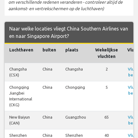
om verschillende redenen veranderen - controleer altijd de
aankomst- en vertrekschermen op de luchthaven)
Naar welke locaties vliegt China Southern Airlines van
en naar Singapore Airport?
Luchthaven
buiten
plaats
Wekelijkse
Vluc
vluchten
Changsha
China
Changsha
2
Vluc
(CSX)
beki
Chongqing
China
Chongqing
5
Vluc
Jiangbei
beki
International
(CKG)
New Baiyun
China
Guangzhou
65
Vluc
(CAN)
beki
Shenzhen
China
Shenzhen
40
Vluc