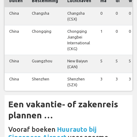
buiten
Bestemming
Luchthaven
ma
di
wo
China
Changsha
Changsha
0
0
0
(CSX)
China
Chongqing
Chongqing
1
0
0
Jiangbei
International
(CKG)
China
Guangzhou
New Baiyun
5
5
5
(CAN)
China
Shenzhen
Shenzhen
3
3
3
(SZX)
Een vakantie- of zakenreis
plannen …
Vooraf boeken
Huurauto bij