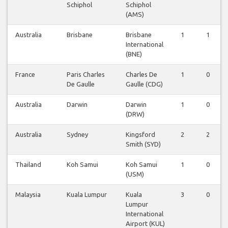
Schiphol
Schiphol
(AMS)
Australia
Brisbane
Brisbane
1
1
International
(BNE)
France
Paris Charles
Charles De
1
0
De Gaulle
Gaulle (CDG)
Australia
Darwin
Darwin
1
0
(DRW)
Australia
Sydney
Kingsford
2
2
Smith (SYD)
Thailand
Koh Samui
Koh Samui
1
0
(USM)
Malaysia
Kuala Lumpur
Kuala
3
0
Lumpur
International
Airport (KUL)