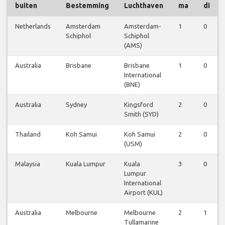
buiten
Bestemming
Luchthaven
ma
di
Netherlands
Amsterdam
Amsterdam-
1
0
Schiphol
Schiphol
(AMS)
Australia
Brisbane
Brisbane
1
0
International
(BNE)
Australia
Sydney
Kingsford
2
0
Smith (SYD)
Thailand
Koh Samui
Koh Samui
2
0
(USM)
Malaysia
Kuala Lumpur
Kuala
3
0
Lumpur
International
Airport (KUL)
Australia
Melbourne
Melbourne
2
1
Tullamarine