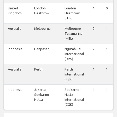
United
London
London
1
0
Kingdom
Heathrow
Heathrow
(LHR)
Australia
Melbourne
Melbourne
2
1
Tullamarine
(MEL)
Indonesia
Denpasar
Ngurah Rai
2
1
International
(DPS)
Australia
Perth
Perth
1
1
International
(PER)
Indonesia
Jakarta
Soekarno-
1
1
Soekarno
Hatta
Hatta
International
(CGK)