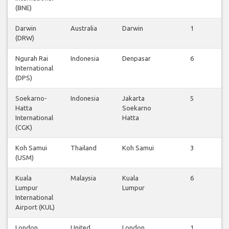
(BNE)
Darwin
Australia
Darwin
1
(DRW)
Ngurah Rai
Indonesia
Denpasar
6
International
(DPS)
Soekarno-
Indonesia
Jakarta
5
Hatta
Soekarno
International
Hatta
(CGK)
Koh Samui
Thailand
Koh Samui
3
(USM)
Kuala
Malaysia
Kuala
6
Lumpur
Lumpur
International
Airport (KUL)
London
United
London
1