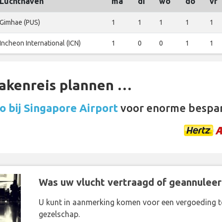
Luchthaven
ma
di
wo
do
vr
Gimhae (PUS)
1
1
1
1
1
Incheon International (ICN)
1
0
0
1
1
zakenreis plannen …
 bij Singapore Airport
voor enorme bespar
Was uw vlucht vertraagd of geannuleer
U kunt in aanmerking komen voor een vergoeding t
gezelschap.