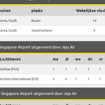
buiten
plaats
Wekelijkse vluc
Korea, South
Busan
14
Korea, South
Seoul Incheon
9
Singapore Airport uitgevoerd door Jeju Air
Luchthaven
ma
di
wo
do
vr
Gimhae (PUS)
1
1
1
1
1
Incheon International (ICN)
0
0
1
1
1
 Singapore Airport uitgevoerd door Jeju Air