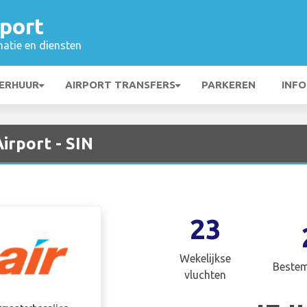
port
matie en diensten
ERHUUR
AIRPORT TRANSFERS
PARKEREN
INFO
irport - SIN
23
Wekelijkse
Beste
vluchten