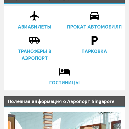
airplanemode_active
drive_eta
АВИАБИЛЕТЫ
ПРОКАТ АВТОМОБИЛЯ
airport_shuttle
local_parking
ТРАНСФЕРЫ В
ПАРКОВКА
АЭРОПОРТ
local_hotel
ГОСТИНИЦЫ
Полезная информация о Аэропорт Singapore