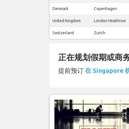
Denmark
Copenhagen
United Kingdom
London Heathrow
Switzerland
Zurich
正在规划假期或商务旅
提前预订
在 Singapore