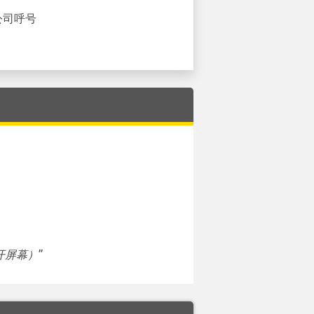
公司呼号
开屏幕）
”