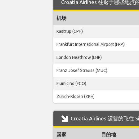
Croatia Airlines 往返于哪些地点的
机场
Kastrup (CPH)
Frankfurt International Airport (FRA)
London Heathrow (LHR)
Franz Josef Strauss (MUC)
Fiumicino (FCO)
Zürich-Kloten (ZRH)
Croatia Airlines 运营的飞
国家
目的地