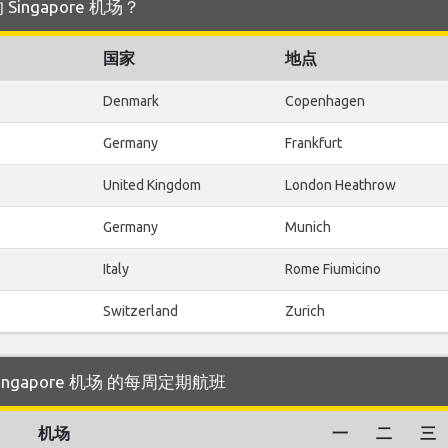
 Singapore 机场？
国家
地点
Denmark
Copenhagen
Germany
Frankfurt
United Kingdom
London Heathrow
Germany
Munich
Italy
Rome Fiumicino
Switzerland
Zurich
往 Singapore 机场 的每周定期航班
机场
一
二
三