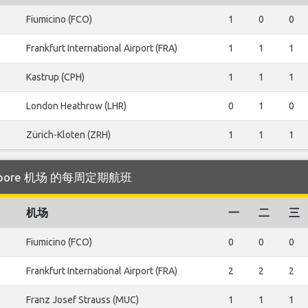
Fiumicino (FCO)
1
0
0
Frankfurt International Airport (FRA)
1
1
1
Kastrup (CPH)
1
1
1
London Heathrow (LHR)
0
1
0
Zürich-Kloten (ZRH)
1
1
1
ingapore 机场 的每周定期航班
机场
一
二
三
Fiumicino (FCO)
0
0
0
Frankfurt International Airport (FRA)
2
2
2
Franz Josef Strauss (MUC)
1
1
1