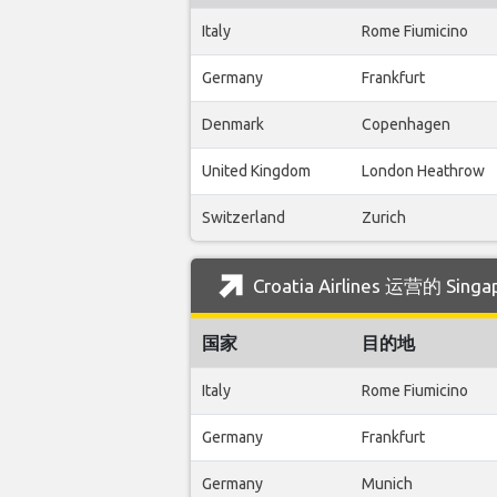
Italy
Rome Fiumicino
Germany
Frankfurt
Denmark
Copenhagen
United Kingdom
London Heathrow
Switzerland
Zurich
Croatia Airlines 运营的 S
国家
目的地
Italy
Rome Fiumicino
Germany
Frankfurt
Germany
Munich