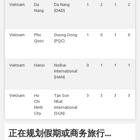
Vietnam
Da
Da Nang
1
2
1
2
Nang
(DAD)
Vietnam
Phu
Duong Dong
1
0
1
0
Quoc
(PQC)
Vietnam
Hanoi
Noibai
0
1
1
1
International
(HAN)
Vietnam
Ho
Tan Son
3
3
3
3
Chi
Nhat
Minh
International
City
(SGN)
正在规划假期或商务旅行...