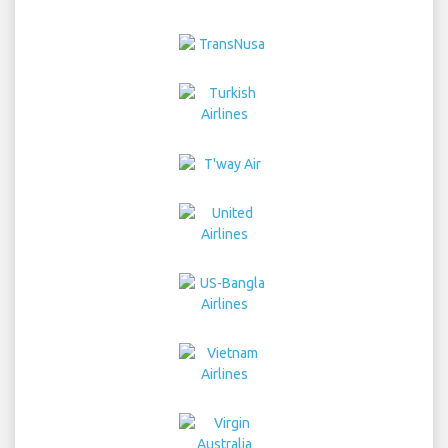
Home
航班
汽车租赁
机场接送
停车
酒店
信息与新闻
免责声明
隐私
网站地图
COPYRIGHT © 2026 Try Quantum OU trading as
"TripTQ" and singaporeairport.net (also known as
TripTQ Singapore 机场) / All Rights Reserved.