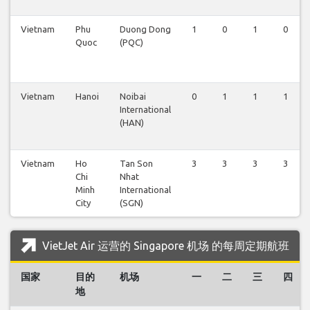
Vietnam
Phu
Duong Dong
1
0
1
0
Quoc
(PQC)
Vietnam
Hanoi
Noibai
0
1
1
1
International
(HAN)
Vietnam
Ho
Tan Son
3
3
3
3
Chi
Nhat
Minh
International
City
(SGN)
VietJet Air 运营的 Singapore 机场 的每周定期航班
国家
目的
机场
一
二
三
四
地