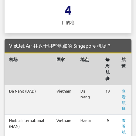
4
目的地
VietJet Air 往返于哪些地点的 Singapore 机场？
机场
国家
地点
每
航
周
班
航
班
Da Nang (DAD)
Vietnam
Da
19
查
Nang
看
航
班
Noibai International
Vietnam
Hanoi
9
查
(HAN)
看
航