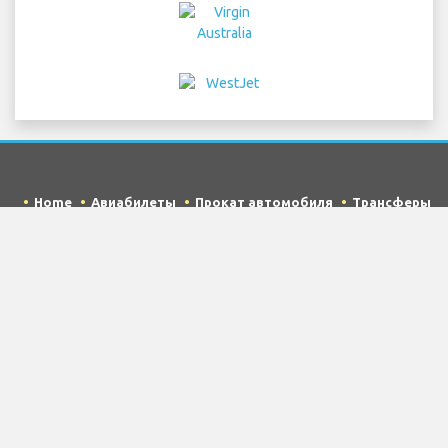
Home
Авиабилеты
Прокат автомобиля
Трансферы
в аэропорт
Парковка
Гостиницы
Информация
Отказ от ответственности
Конфиденциальность
Карта сайта
COPYRIGHT © 2026 Try Quantum OU trading as
"TripTQ" and singaporeairport.net (also known as
TripTQ Аэропорт Singapore) / All Rights Reserved.
ОТКАЗ ОТ ОТВЕТСТВЕННОСТИ - Этот веб-сайт не является
официальным веб-сайтом Аэропорт Singapore