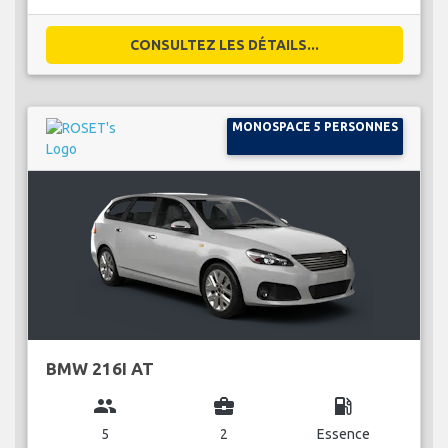
CONSULTEZ LES DÉTAILS...
MONOSPACE 5 PERSONNES
BMW 216I AT
group
business_center
local_gas_station
5
2
Essence