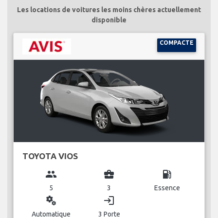
Les locations de voitures les moins chères actuellement
disponible
COMPACTE
TOYOTA VIOS
group
business_center
local_gas_station
5
3
Essence
miscellaneous_services
login
Automatique
3 Porte