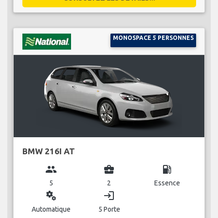
MONOSPACE 5 PERSONNES
BMW 216I AT
group
business_center
local_gas_station
5
2
Essence
miscellaneous_services
login
Automatique
5 Porte