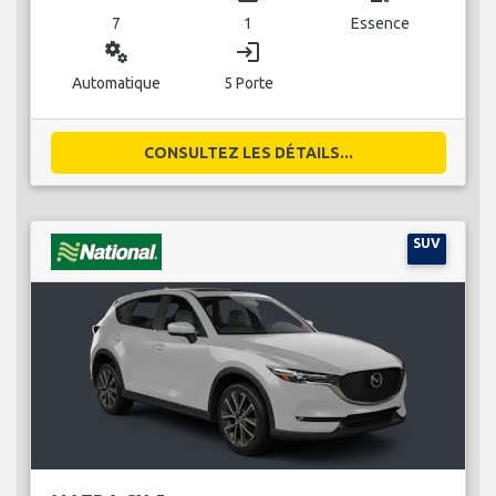
7
1
Essence
miscellaneous_services
login
Automatique
5 Porte
CONSULTEZ LES DÉTAILS...
SUV