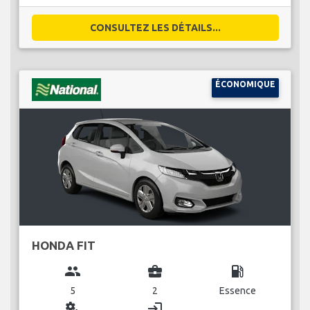
CONSULTEZ LES DÉTAILS...
ÉCONOMIQUE
HONDA FIT
group
business_center
local_gas_station
5
2
Essence
miscellaneous_services
login