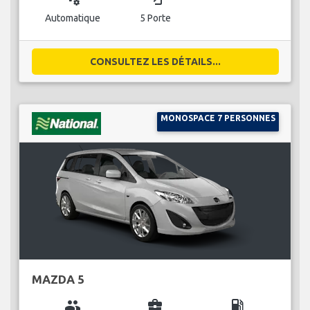
Automatique
5 Porte
CONSULTEZ LES DÉTAILS...
MONOSPACE 7 PERSONNES
MAZDA 5
group
business_center
local_gas_station