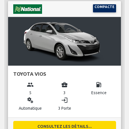
COMPACTE
TOYOTA VIOS
group
business_center
local_gas_station
5
3
Essence
miscellaneous_services
login
Automatique
3 Porte
CONSULTEZ LES DÉTAILS...