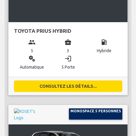
TOYOTA PRIUS HYBRID
group
business_center
local_gas_station
5
3
Hybride
miscellaneous_services
login
Automatique
5 Porte
CONSULTEZ LES DÉTAILS...
MONOSPACE 5 PERSONNES