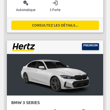
miscellaneous_services
login
Automatique
5 Porte
CONSULTEZ LES DÉTAILS...
PREMIUM
BMW 3 SERIES