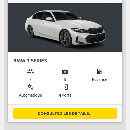
BMW 3 SERIES
group
business_center
local_gas_station
5
5
Essence
miscellaneous_services
login
Automatique
4 Porte
CONSULTEZ LES DÉTAILS...