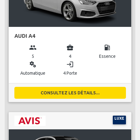
AUDI A4
group
business_center
local_gas_station
5
4
Essence
miscellaneous_services
login
Automatique
4 Porte
CONSULTEZ LES DÉTAILS...
LUXE