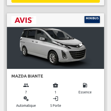
MINIBUS
MAZDA BIANTE
group
business_center
local_gas_station
7
1
Essence
miscellaneous_services
login
Automatique
5 Porte