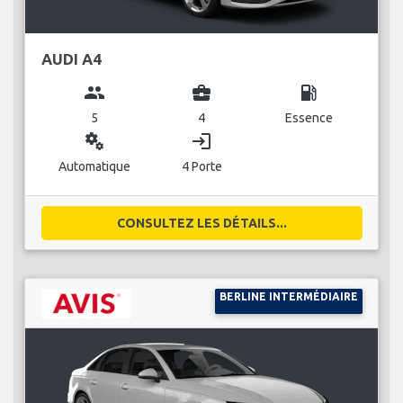
AUDI A4
group
business_center
local_gas_station
5
4
Essence
miscellaneous_services
login
Automatique
4 Porte
CONSULTEZ LES DÉTAILS...
BERLINE INTERMÉDIAIRE