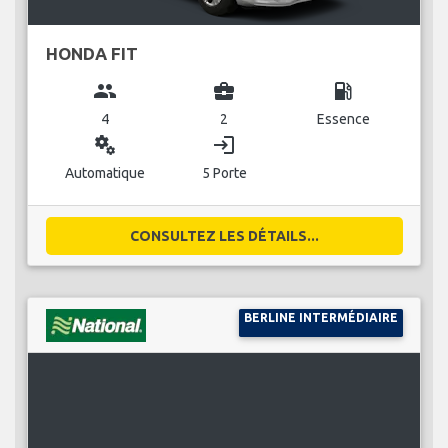
HONDA FIT
group
business_center
local_gas_station
4
2
Essence
miscellaneous_services
login
Automatique
5 Porte
CONSULTEZ LES DÉTAILS...
BERLINE INTERMÉDIAIRE