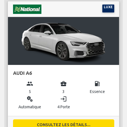
LUXE
AUDI A6
group
business_center
local_gas_station
5
3
Essence
miscellaneous_services
login
Automatique
4 Porte
CONSULTEZ LES DÉTAILS...