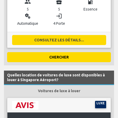
group
business_center
local_gas_station
5
5
Essence
miscellaneous_services
login
Automatique
4 Porte
CONSULTEZ LES DÉTAILS...
CHERCHER
Quelles location de voitures de luxe sont disponibles à
louer à Singapore Aéroport?
Voitures de luxe à louer
LUXE