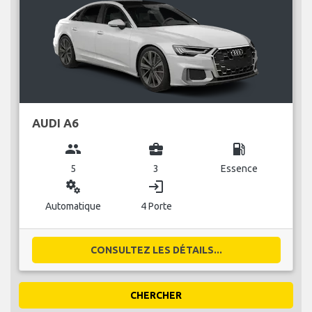
AUDI A6
group
business_center
local_gas_station
5
3
Essence
miscellaneous_services
login
Automatique
4 Porte
CONSULTEZ LES DÉTAILS...
CHERCHER