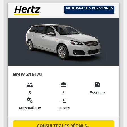
MONOSPACE 5 PERSONNES
BMW 216I AT
group
business_center
local_gas_station
5
2
Essence
miscellaneous_services
login
Automatique
5 Porte
CONSULTEZ LES DÉTAILS...