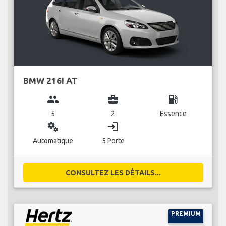
BMW 216I AT
group
business_center
local_gas_station
5
2
Essence
miscellaneous_services
login
Automatique
5 Porte
CONSULTEZ LES DÉTAILS...
PREMIUM