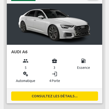
AUDI A6
group
business_center
local_gas_station
5
3
Essence
miscellaneous_services
login
Automatique
4 Porte
CONSULTEZ LES DÉTAILS...