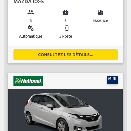
MAZDA CX-5
group
business_center
local_gas_station
5
2
Essence
miscellaneous_services
login
Automatique
5 Porte
CONSULTEZ LES DÉTAILS...
MINI