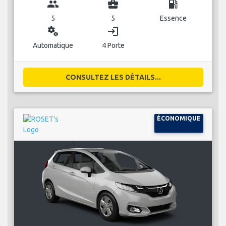
group
business_center
local_gas_station
5
5
Essence
miscellaneous_services
login
Automatique
4 Porte
CONSULTEZ LES DÉTAILS...
ÉCONOMIQUE