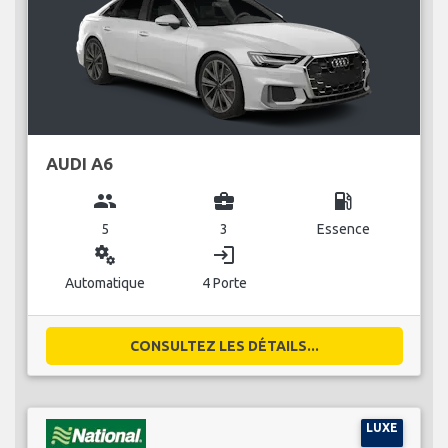
AUDI A6
group
business_center
local_gas_station
5
3
Essence
miscellaneous_services
login
Automatique
4 Porte
CONSULTEZ LES DÉTAILS...
LUXE