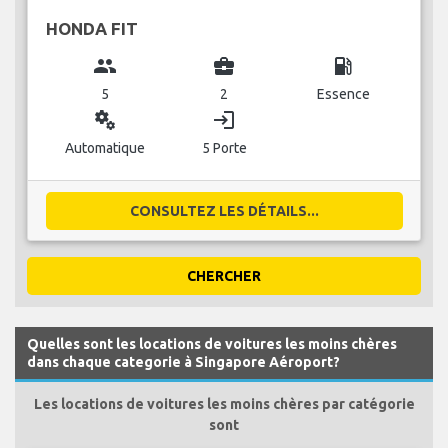
HONDA FIT
group
business_center
local_gas_station
5
2
Essence
miscellaneous_services
login
Automatique
5 Porte
CONSULTEZ LES DÉTAILS...
CHERCHER
Quelles sont les locations de voitures les moins chères
dans chaque categorie à Singapore Aéroport?
Les locations de voitures les moins chères par catégorie
sont