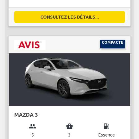
CONSULTEZ LES DÉTAILS...
COMPACTE
MAZDA 3
group
business_center
local_gas_station
5
3
Essence