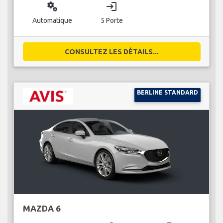
miscellaneous_services
login
Automatique
5 Porte
CONSULTEZ LES DÉTAILS...
BERLINE STANDARD
MAZDA 6