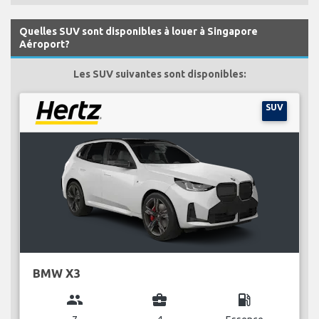
Quelles SUV sont disponibles à louer à Singapore
Aéroport?
Les SUV suivantes sont disponibles:
SUV
BMW X3
group
business_center
local_gas_station