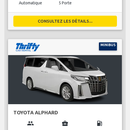
Automatique
5 Porte
CONSULTEZ LES DÉTAILS...
MINIBUS
TOYOTA ALPHARD
group
business_center
local_gas_station