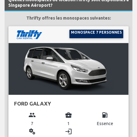
Singapore Aéroport?
Thrifty offres les monospaces suivantes:
MONOSPACE 7 PERSONNES
FORD GALAXY
group
business_center
local_gas_station
7
1
Essence
miscellaneous_services
login