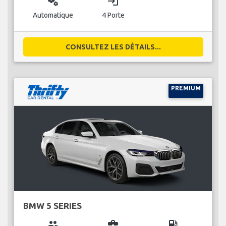
miscellaneous_services
login
Automatique
4 Porte
CONSULTEZ LES DÉTAILS...
PREMIUM
BMW 5 SERIES
group
business_center
local_gas_station