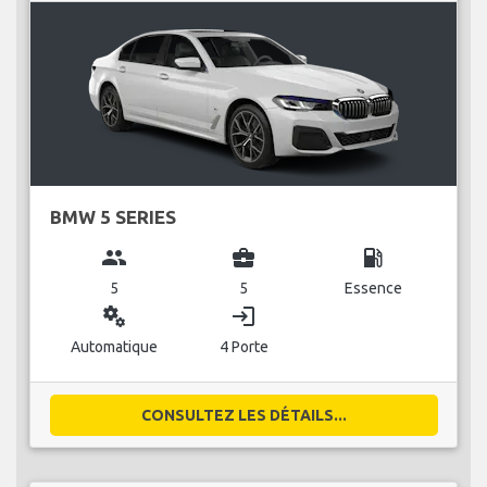
BMW 5 SERIES
group
business_center
local_gas_station
5
5
Essence
miscellaneous_services
login
Automatique
4 Porte
CONSULTEZ LES DÉTAILS...