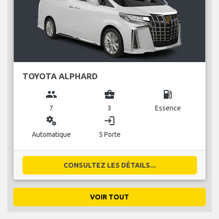
TOYOTA ALPHARD
group
business_center
local_gas_station
7
3
Essence
miscellaneous_services
login
Automatique
5 Porte
CONSULTEZ LES DÉTAILS...
VOIR TOUT