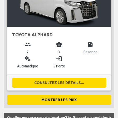
TOYOTA ALPHARD
group
business_center
local_gas_station
7
3
Essence
miscellaneous_services
login
Automatique
5 Porte
CONSULTEZ LES DÉTAILS...
MONTRER LES PRIX
Quelles monospaces de locationThrifty sont disponibles à