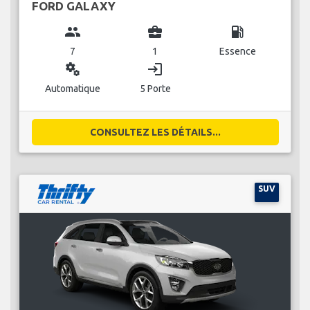
FORD GALAXY
group
business_center
local_gas_station
7
1
Essence
miscellaneous_services
login
Automatique
5 Porte
CONSULTEZ LES DÉTAILS...
SUV