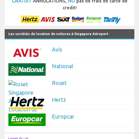
GRATUIT
ANNULATIONS,
NO
pas de frais de carte de
credit!
Les sociétés de location de voitures à Singapore Aéroport
Avis
National
Roset
Hertz
Europcar