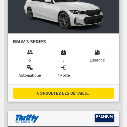
BMW 3 SERIES
group
business_center
local_gas_station
5
5
Essence
miscellaneous_services
login
Automatique
4 Porte
CONSULTEZ LES DÉTAILS...
PREMIUM