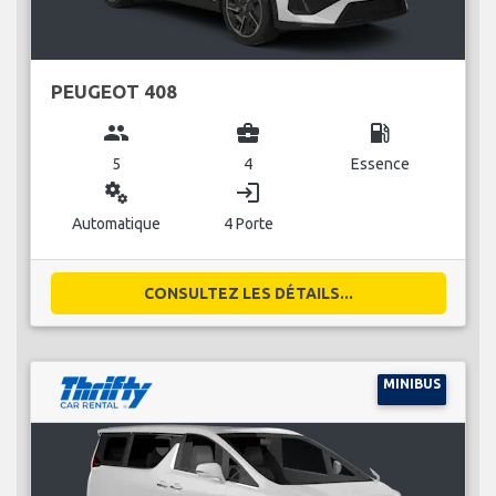
PEUGEOT 408
group
business_center
local_gas_station
5
4
Essence
miscellaneous_services
login
Automatique
4 Porte
CONSULTEZ LES DÉTAILS...
MINIBUS