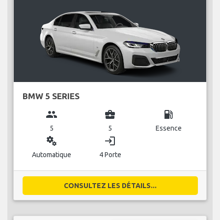
BMW 5 SERIES
group
business_center
local_gas_station
5
5
Essence
miscellaneous_services
login
Automatique
4 Porte
CONSULTEZ LES DÉTAILS...