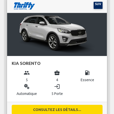
SUV
KIA SORENTO
group
business_center
local_gas_station
5
4
Essence
miscellaneous_services
login
Automatique
5 Porte
CONSULTEZ LES DÉTAILS...