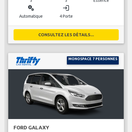
5
5
Essence
miscellaneous_services
login
Automatique
4 Porte
CONSULTEZ LES DÉTAILS...
MONOSPACE 7 PERSONNES
FORD GALAXY