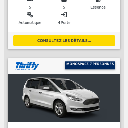
5
5
Essence
miscellaneous_services
login
Automatique
4 Porte
CONSULTEZ LES DÉTAILS...
MONOSPACE 7 PERSONNES