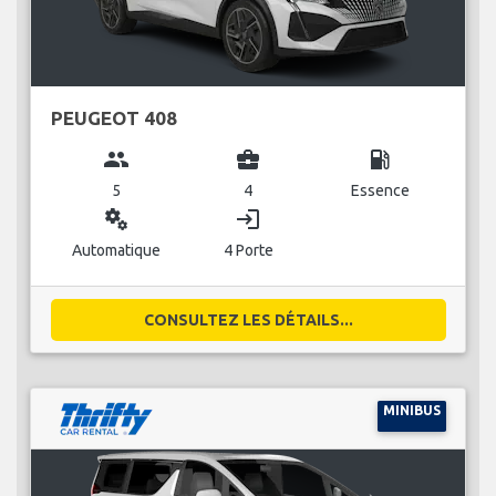
PEUGEOT 408
group
business_center
local_gas_station
5
4
Essence
miscellaneous_services
login
Automatique
4 Porte
CONSULTEZ LES DÉTAILS...
MINIBUS