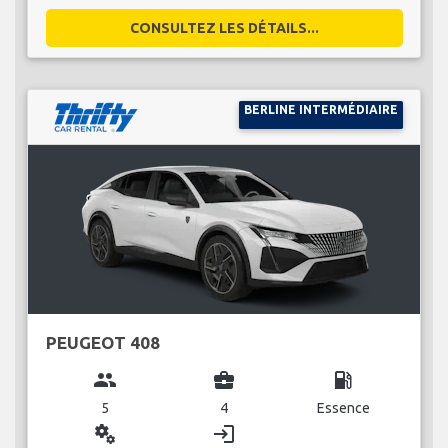
CONSULTEZ LES DÉTAILS...
BERLINE INTERMÉDIAIRE
PEUGEOT 408
group
business_center
local_gas_station
5
4
Essence
miscellaneous_services
login