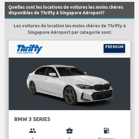
Quelles sont les locations de voitures les moins chères
disponibles de Thrifty à Singapore Aéroport?
Les voitures de location les moins chères de Thrifty à
Singapore Aéroport par categorie sont:
PREMIUM
BMW 3 SERIES
group
business_center
local_gas_station