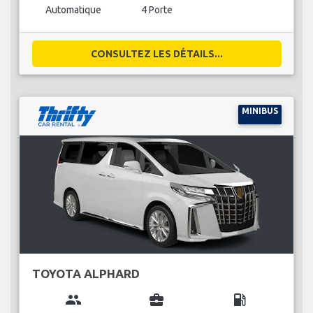
Automatique
4 Porte
CONSULTEZ LES DÉTAILS...
MINIBUS
TOYOTA ALPHARD
group
business_center
local_gas_station