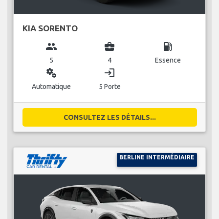
KIA SORENTO
group
business_center
local_gas_station
5
4
Essence
miscellaneous_services
login
Automatique
5 Porte
CONSULTEZ LES DÉTAILS...
BERLINE INTERMÉDIAIRE