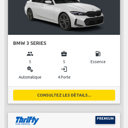
BMW 3 SERIES
group
business_center
local_gas_station
5
5
Essence
miscellaneous_services
login
Automatique
4 Porte
CONSULTEZ LES DÉTAILS...
PREMIUM