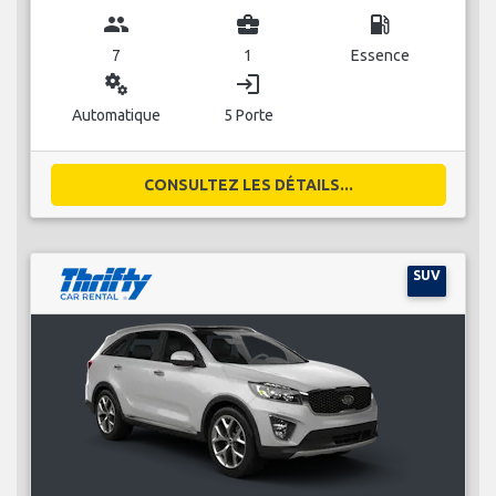
group
business_center
local_gas_station
7
1
Essence
miscellaneous_services
login
Automatique
5 Porte
CONSULTEZ LES DÉTAILS...
SUV