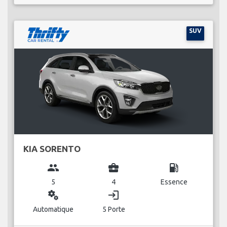
SUV
KIA SORENTO
group
business_center
local_gas_station
5
4
Essence
miscellaneous_services
login
Automatique
5 Porte