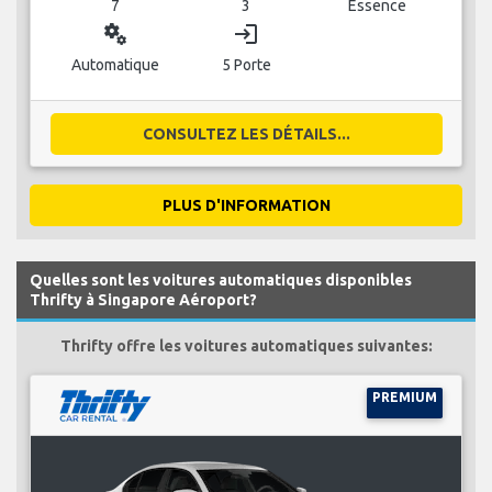
7
3
Essence
miscellaneous_services
login
Automatique
5 Porte
CONSULTEZ LES DÉTAILS...
PLUS D'INFORMATION
Quelles sont les voitures automatiques disponibles
Thrifty à Singapore Aéroport?
Thrifty offre les voitures automatiques suivantes:
PREMIUM