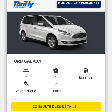
MONOSPACE 7 PERSONNES
FORD GALAXY
group
business_center
local_gas_station
7
1
Essence
miscellaneous_services
login
Automatique
5 Porte
CONSULTEZ LES DÉTAILS...