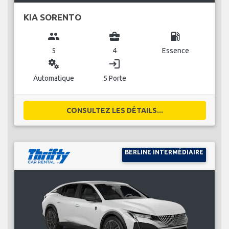
KIA SORENTO
group
business_center
local_gas_station
5
4
Essence
miscellaneous_services
login
Automatique
5 Porte
CONSULTEZ LES DÉTAILS...
BERLINE INTERMÉDIAIRE