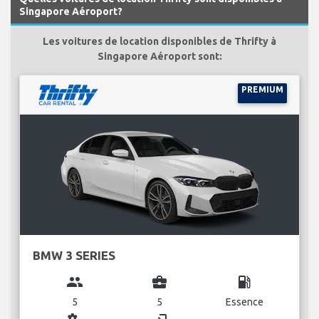
Singapore Aéroport?
Les voitures de location disponibles de Thrifty à
Singapore Aéroport sont:
PREMIUM
BMW 3 SERIES
group
business_center
local_gas_station
5
5
Essence