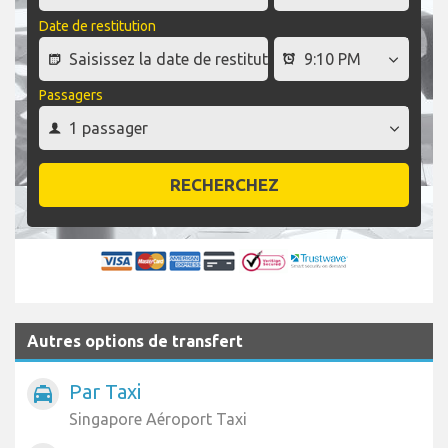
Date de restitution
Passagers
RECHERCHEZ
Autres options de transfert
Par Taxi
local_taxi
Singapore Aéroport Taxi