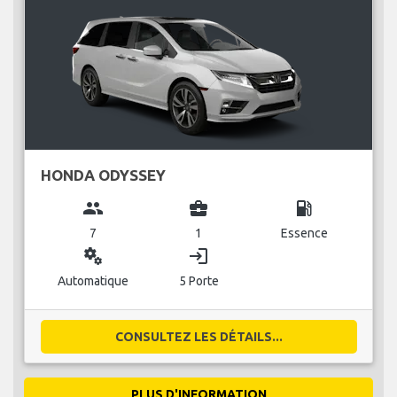
HONDA ODYSSEY
group
business_center
local_gas_station
7
1
Essence
miscellaneous_services
login
Automatique
5 Porte
CONSULTEZ LES DÉTAILS...
PLUS D'INFORMATION