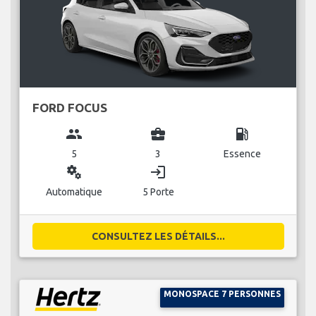
FORD FOCUS
group
business_center
local_gas_station
5
3
Essence
miscellaneous_services
login
Automatique
5 Porte
CONSULTEZ LES DÉTAILS...
MONOSPACE 7 PERSONNES