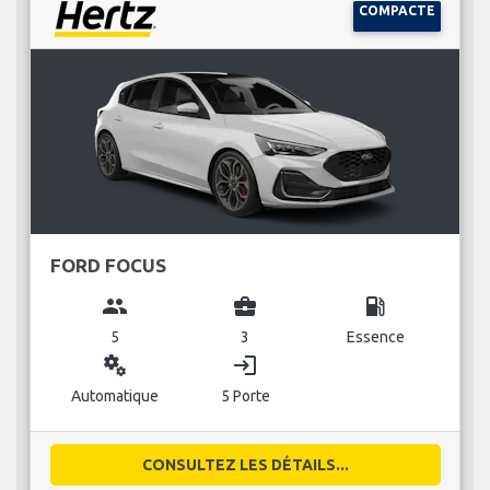
COMPACTE
FORD FOCUS
group
business_center
local_gas_station
5
3
Essence
miscellaneous_services
login
Automatique
5 Porte
CONSULTEZ LES DÉTAILS...