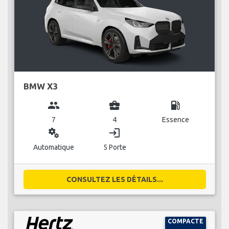
BMW X3
group
business_center
local_gas_station
7
4
Essence
miscellaneous_services
login
Automatique
5 Porte
CONSULTEZ LES DÉTAILS...
COMPACTE