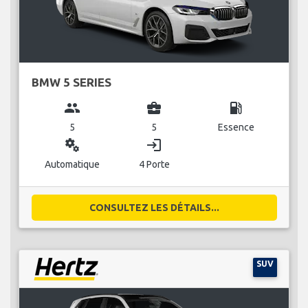
BMW 5 SERIES
group
business_center
local_gas_station
5
5
Essence
miscellaneous_services
login
Automatique
4 Porte
CONSULTEZ LES DÉTAILS...
SUV