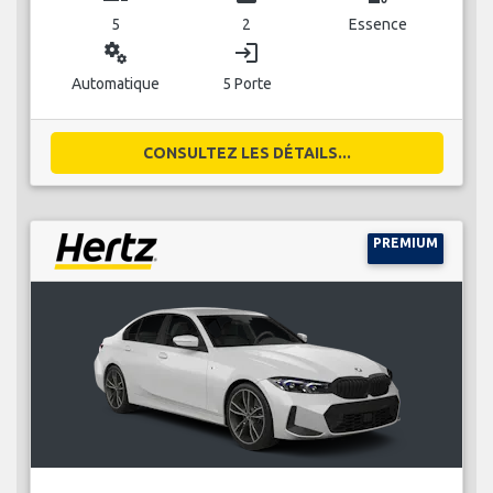
5
2
Essence
miscellaneous_services
login
Automatique
5 Porte
CONSULTEZ LES DÉTAILS...
PREMIUM