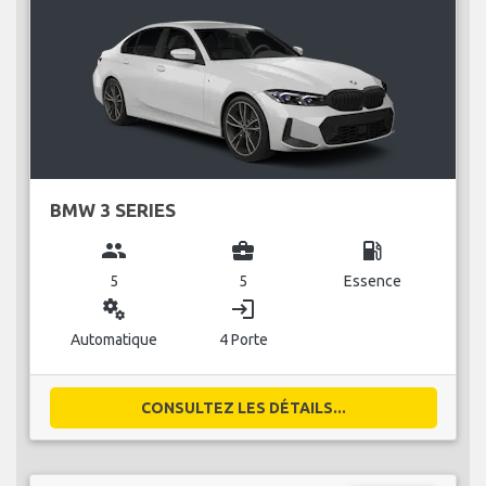
BMW 3 SERIES
group
business_center
local_gas_station
5
5
Essence
miscellaneous_services
login
Automatique
4 Porte
CONSULTEZ LES DÉTAILS...