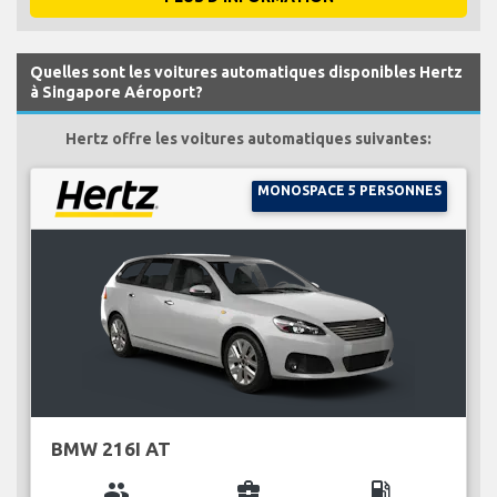
Quelles sont les voitures automatiques disponibles Hertz
à Singapore Aéroport?
Hertz offre les voitures automatiques suivantes:
MONOSPACE 5 PERSONNES
BMW 216I AT
group
business_center
local_gas_station