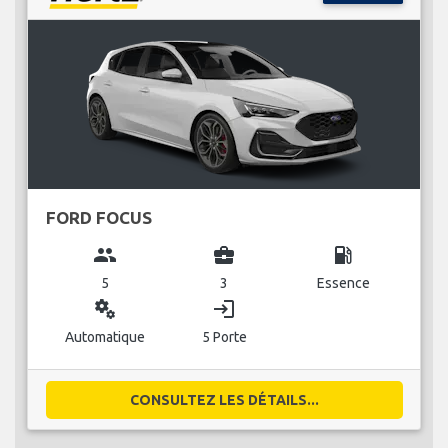
FORD FOCUS
group
business_center
local_gas_station
5
3
Essence
miscellaneous_services
login
Automatique
5 Porte
CONSULTEZ LES DÉTAILS...