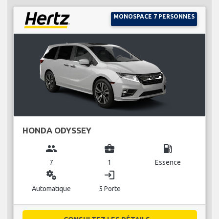
MONOSPACE 7 PERSONNES
HONDA ODYSSEY
group
business_center
local_gas_station
7
1
Essence
miscellaneous_services
login
Automatique
5 Porte