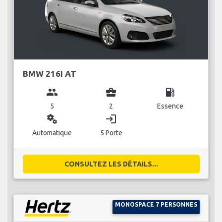
BMW 216I AT
group
business_center
local_gas_station
5
2
Essence
miscellaneous_services
login
Automatique
5 Porte
CONSULTEZ LES DÉTAILS...
MONOSPACE 7 PERSONNES