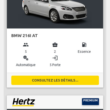
BMW 216I AT
group
business_center
local_gas_station
5
2
Essence
miscellaneous_services
login
Automatique
5 Porte
CONSULTEZ LES DÉTAILS...
PREMIUM