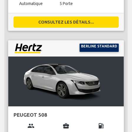
Automatique
5 Porte
CONSULTEZ LES DÉTAILS...
BERLINE STANDARD
PEUGEOT 508
group
business_center
local_gas_station