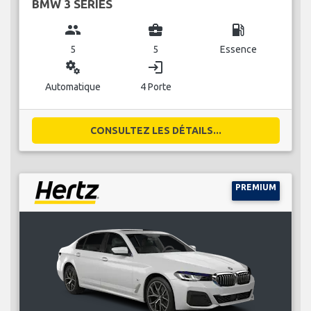
BMW 3 SERIES
group
business_center
local_gas_station
5
5
Essence
miscellaneous_services
login
Automatique
4 Porte
CONSULTEZ LES DÉTAILS...
PREMIUM