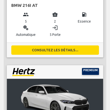
BMW 216I AT
group
business_center
local_gas_station
5
2
Essence
miscellaneous_services
login
Automatique
5 Porte
CONSULTEZ LES DÉTAILS...
PREMIUM