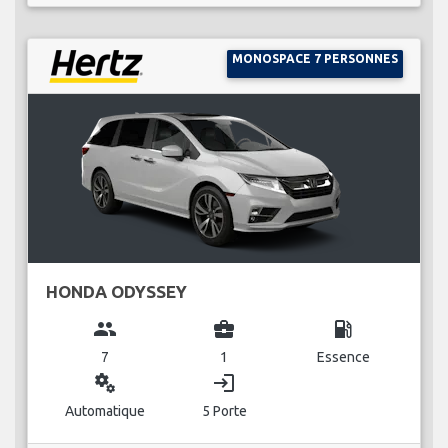
MONOSPACE 7 PERSONNES
HONDA ODYSSEY
group
business_center
local_gas_station
7
1
Essence
miscellaneous_services
login
Automatique
5 Porte