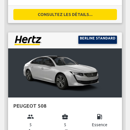
CONSULTEZ LES DÉTAILS...
BERLINE STANDARD
PEUGEOT 508
group
business_center
local_gas_station
5
5
Essence