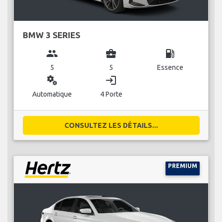
BMW 3 SERIES
group
business_center
local_gas_station
5
5
Essence
miscellaneous_services
login
Automatique
4 Porte
CONSULTEZ LES DÉTAILS...
PREMIUM