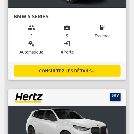
BMW 5 SERIES
group
business_center
local_gas_station
5
5
Essence
miscellaneous_services
login
Automatique
4 Porte
CONSULTEZ LES DÉTAILS...
SUV