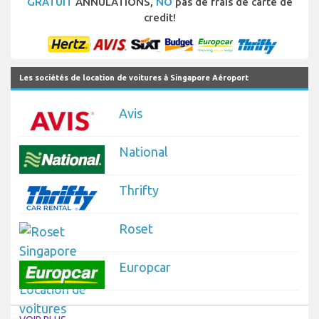
GRATUIT
ANNULATIONS,
NO
pas de frais de carte de
credit!
Les sociétés de location de voitures à Singapore Aéroport
Avis
National
Thrifty
Roset
Europcar