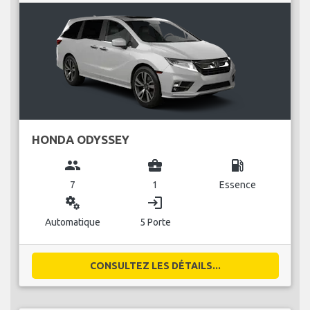
HONDA ODYSSEY
group
business_center
local_gas_station
7
1
Essence
miscellaneous_services
login
Automatique
5 Porte
CONSULTEZ LES DÉTAILS...