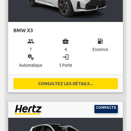
BMW X3
group
business_center
local_gas_station
7
4
Essence
miscellaneous_services
login
Automatique
5 Porte
CONSULTEZ LES DÉTAILS...
COMPACTE