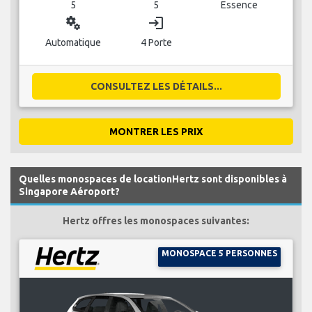
5
5
Essence
miscellaneous_services
login
Automatique
4 Porte
CONSULTEZ LES DÉTAILS...
MONTRER LES PRIX
Quelles monospaces de locationHertz sont disponibles à
Singapore Aéroport?
Hertz offres les monospaces suivantes:
MONOSPACE 5 PERSONNES